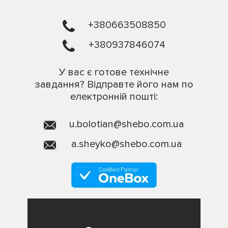
+380663508850
+380937846074
У вас є готове технічне
завдання? Відправте його нам по
електронній пошті:
u.bolotian@shebo.com.ua
a.sheyko@shebo.com.ua