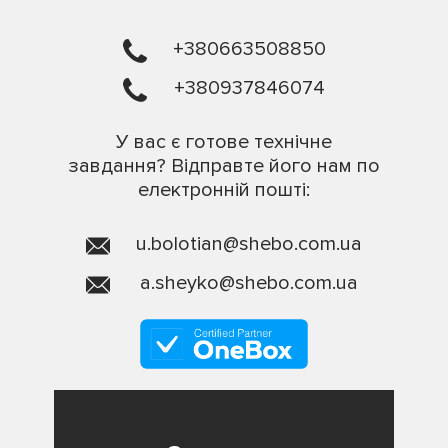
+380663508850
+380937846074
У вас є готове технічне
завдання? Відправте його нам по
електронній пошті:
u.bolotian@shebo.com.ua
a.sheyko@shebo.com.ua