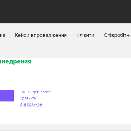
ка
Кейси впровадження
Клієнти
Співробітн
 внедрения
Нашли дешевле?
Я
Сравнить
В избранное