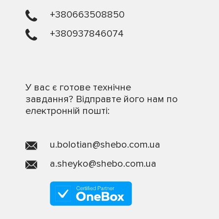
+380663508850
+380937846074
У вас є готове технічне
завдання? Відправте його нам по
електронній пошті:
u.bolotian@shebo.com.ua
a.sheyko@shebo.com.ua