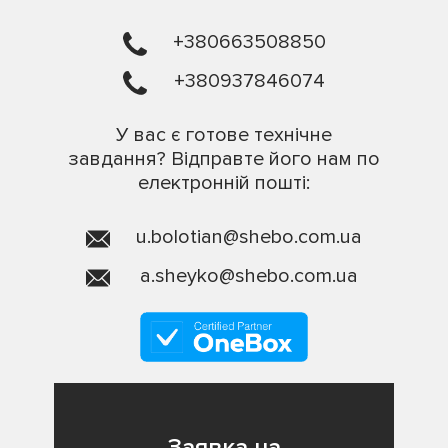
+380663508850
+380937846074
У вас є готове технічне
завдання? Відправте його нам по
електронній пошті:
u.bolotian@shebo.com.ua
a.sheyko@shebo.com.ua
Заявка на