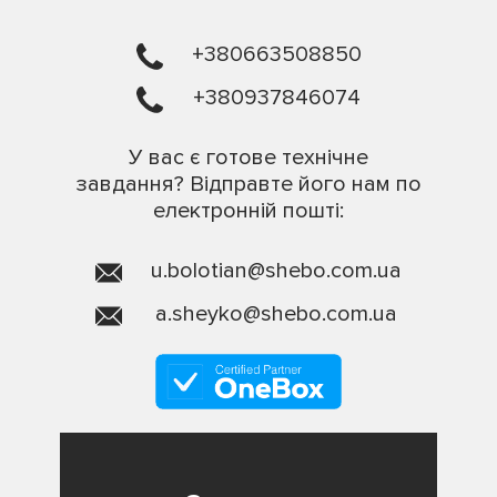
+380663508850
+380937846074
У вас є готове технічне
завдання? Відправте його нам по
електронній пошті:
u.bolotian@shebo.com.ua
a.sheyko@shebo.com.ua