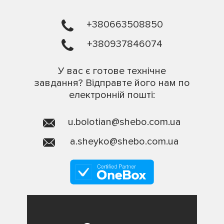
+380663508850
+380937846074
У вас є готове технічне
завдання? Відправте його нам по
електронній пошті:
u.bolotian@shebo.com.ua
a.sheyko@shebo.com.ua