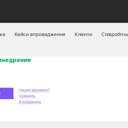
ка
Кейси впровадження
Клієнти
Співробітн
 внедрения
Нашли дешевле?
Я
Сравнить
В избранное