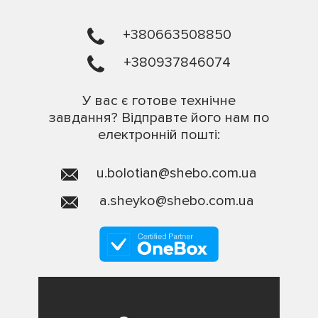
+380663508850
+380937846074
У вас є готове технічне
завдання? Відправте його нам по
електронній пошті:
u.bolotian@shebo.com.ua
a.sheyko@shebo.com.ua