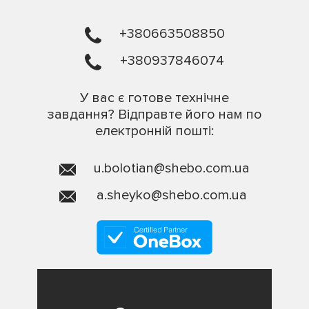
+380663508850
+380937846074
У вас є готове технічне
завдання? Відправте його нам по
електронній пошті:
u.bolotian@shebo.com.ua
a.sheyko@shebo.com.ua