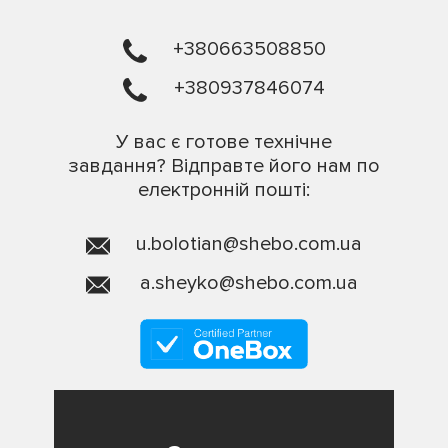
+380663508850
+380937846074
У вас є готове технічне
завдання? Відправте його нам по
електронній пошті:
u.bolotian@shebo.com.ua
a.sheyko@shebo.com.ua