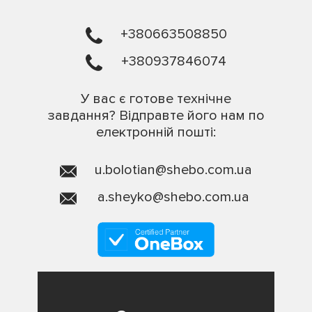
+380663508850
+380937846074
У вас є готове технічне
завдання? Відправте його нам по
електронній пошті:
u.bolotian@shebo.com.ua
a.sheyko@shebo.com.ua