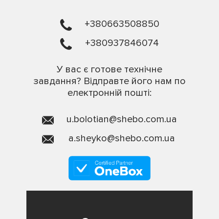
+380663508850
+380937846074
У вас є готове технічне
завдання? Відправте його нам по
електронній пошті:
u.bolotian@shebo.com.ua
a.sheyko@shebo.com.ua