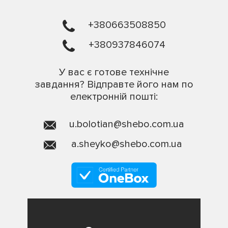
+380663508850
+380937846074
У вас є готове технічне
завдання? Відправте його нам по
електронній пошті:
u.bolotian@shebo.com.ua
a.sheyko@shebo.com.ua