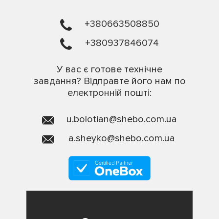
+380663508850
+380937846074
У вас є готове технічне
завдання? Відправте його нам по
електронній пошті:
u.bolotian@shebo.com.ua
a.sheyko@shebo.com.ua