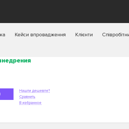
ка
Кейси впровадження
Клієнти
Співробітн
 внедрения
Нашли дешевле?
Я
Сравнить
В избранное