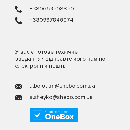
+380663508850
+380937846074
У вас є готове технічне
завдання? Відправте його нам по
електронній пошті:
u.bolotian@shebo.com.ua
a.sheyko@shebo.com.ua