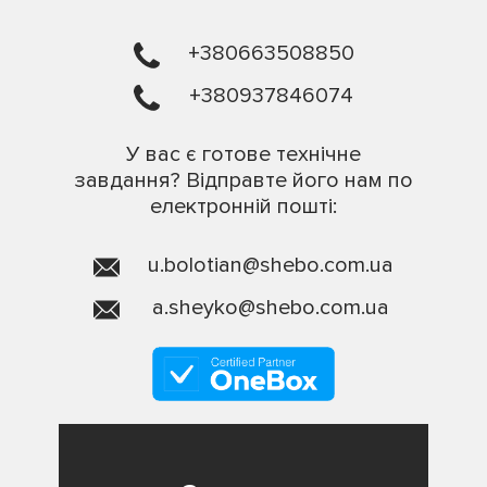
+380663508850
+380937846074
У вас є готове технічне
завдання? Відправте його нам по
електронній пошті:
u.bolotian@shebo.com.ua
a.sheyko@shebo.com.ua