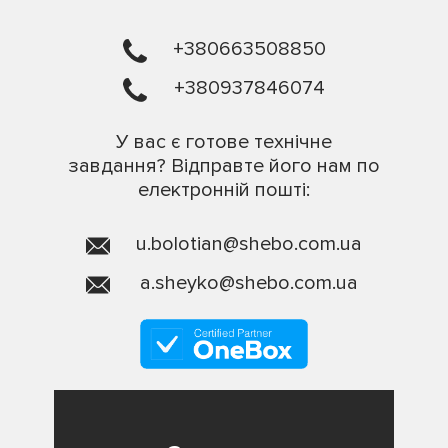
+380663508850
+380937846074
У вас є готове технічне
завдання? Відправте його нам по
електронній пошті:
u.bolotian@shebo.com.ua
a.sheyko@shebo.com.ua