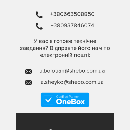
+380663508850
+380937846074
У вас є готове технічне
завдання? Відправте його нам по
електронній пошті:
u.bolotian@shebo.com.ua
a.sheyko@shebo.com.ua