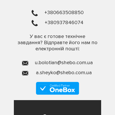
+380663508850
+380937846074
У вас є готове технічне
завдання? Відправте його нам по
електронній пошті:
u.bolotian@shebo.com.ua
a.sheyko@shebo.com.ua