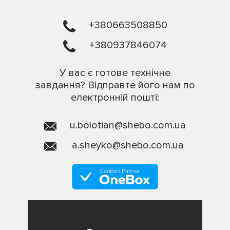
+380663508850
+380937846074
У вас є готове технічне
завдання? Відправте його нам по
електронній пошті:
u.bolotian@shebo.com.ua
a.sheyko@shebo.com.ua