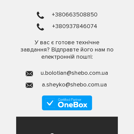
+380663508850
+380937846074
У вас є готове технічне
завдання? Відправте його нам по
електронній пошті:
u.bolotian@shebo.com.ua
a.sheyko@shebo.com.ua