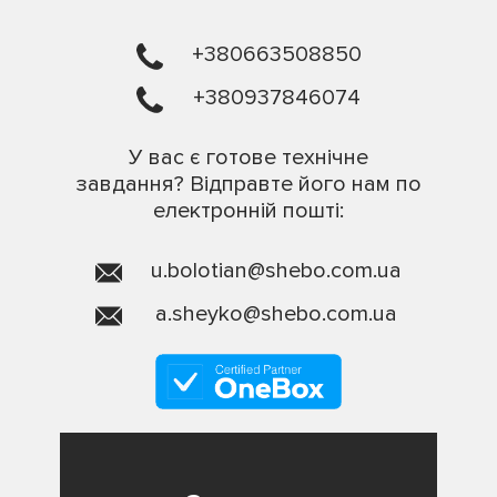
+380663508850
+380937846074
У вас є готове технічне
завдання? Відправте його нам по
електронній пошті:
u.bolotian@shebo.com.ua
a.sheyko@shebo.com.ua