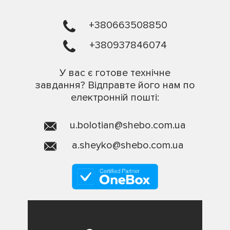
+380663508850
+380937846074
У вас є готове технічне
завдання? Відправте його нам по
електронній пошті:
u.bolotian@shebo.com.ua
a.sheyko@shebo.com.ua