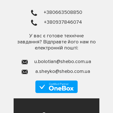
+380663508850
+380937846074
У вас є готове технічне
завдання? Відправте його нам по
електронній пошті:
u.bolotian@shebo.com.ua
a.sheyko@shebo.com.ua