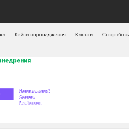
ка
Кейси впровадження
Клієнти
Співробітн
 внедрения
Нашли дешевле?
Я
Сравнить
В избранное