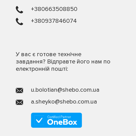
+380663508850
+380937846074
У вас є готове технічне
завдання? Відправте його нам по
електронній пошті:
u.bolotian@shebo.com.ua
a.sheyko@shebo.com.ua