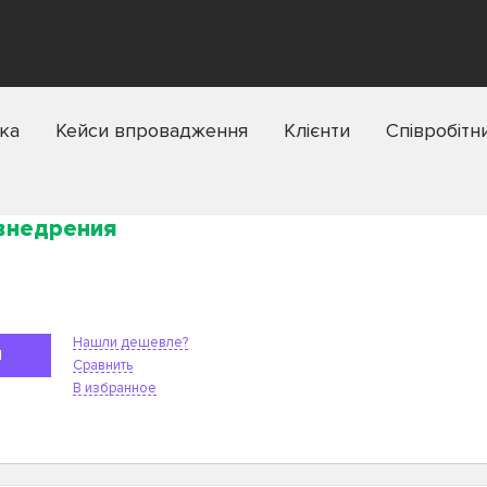
ка
Кейси впровадження
Клієнти
Співробітн
 внедрения
Нашли дешевле?
Я
Сравнить
В избранное