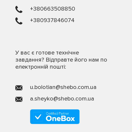
+380663508850
+380937846074
У вас є готове технічне
завдання? Відправте його нам по
електронній пошті:
u.bolotian@shebo.com.ua
a.sheyko@shebo.com.ua