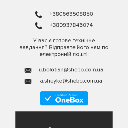
+380663508850
+380937846074
У вас є готове технічне
завдання? Відправте його нам по
електронній пошті:
u.bolotian@shebo.com.ua
a.sheyko@shebo.com.ua