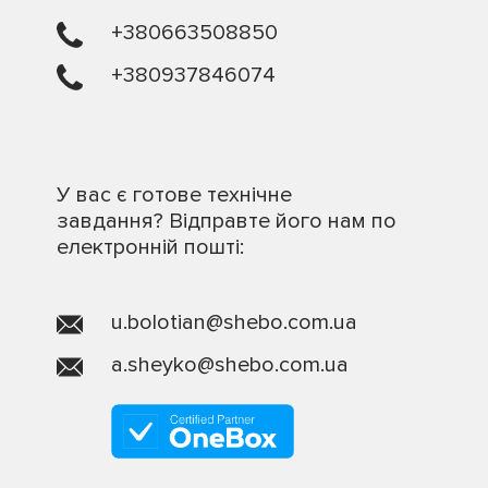
+380663508850
+380937846074
У вас є готове технічне
завдання? Відправте його нам по
електронній пошті:
u.bolotian@shebo.com.ua
a.sheyko@shebo.com.ua