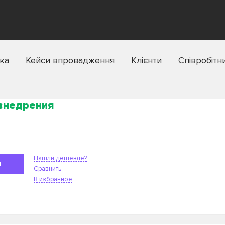
ка
Кейси впровадження
Клієнти
Співробітн
 внедрения
Нашли дешевле?
Я
Сравнить
В избранное