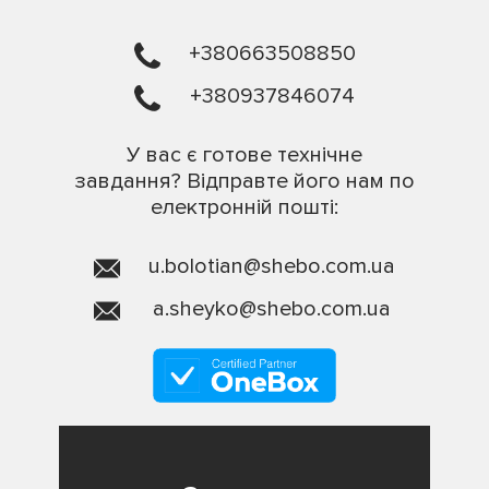
+380663508850
+380937846074
У вас є готове технічне
завдання? Відправте його нам по
електронній пошті:
u.bolotian@shebo.com.ua
a.sheyko@shebo.com.ua