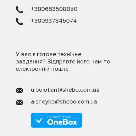
+380663508850
+380937846074
У вас є готове технічне
завдання? Відправте його нам по
електронній пошті:
u.bolotian@shebo.com.ua
a.sheyko@shebo.com.ua