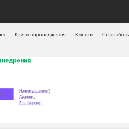
ка
Кейси впровадження
Клієнти
Співробітн
 внедрения
Нашли дешевле?
Я
Сравнить
В избранное