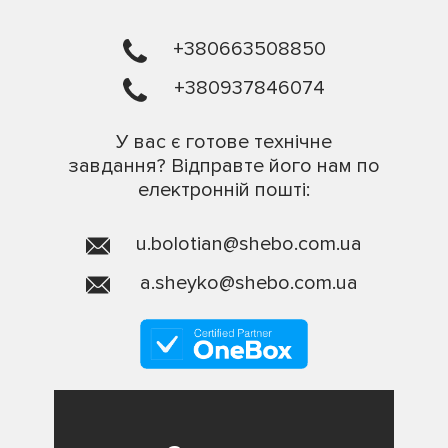
+380663508850
+380937846074
У вас є готове технічне
завдання? Відправте його нам по
електронній пошті:
u.bolotian@shebo.com.ua
a.sheyko@shebo.com.ua